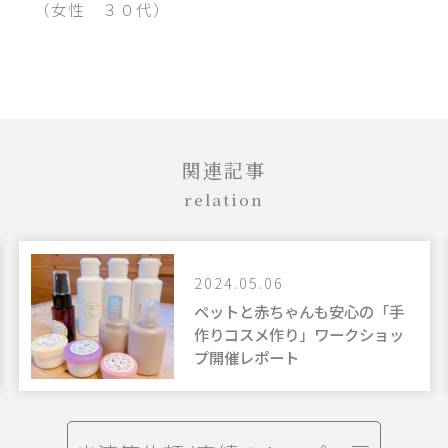
（女性 ３０代）
関連記事
relation
24.05.06
2024
ットと赤ちゃんも安心の「手
新感
りコスメ作り」ワークショッ
うこ
開催レポート